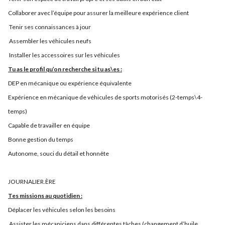
Collaborer avec l’équipe pour assurer la meilleure expérience client
Tenir ses connaissances à jour
Assembler les véhicules neufs
Installer les accessoires sur les véhicules
Tu as le profil qu’on recherche si tu as\es :
DEP en mécanique ou expérience équivalente
Expérience en mécanique de véhicules de sports motorisés (2-temps\4-
temps)
Capable de travailler en équipe
Bonne gestion du temps
Autonome, souci du détail et honnête
JOURNALIER.ÈRE
Tes missions au quotidien :
Déplacer les véhicules selon les besoins
Assister les mécaniciens dans différentes tâches (changement d’huile,