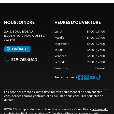
NOUS JOINDRE
HEURES D'OUVERTURE
2045, BOUL. RIDEAU
Lundi
:
8h00 - 17h00
ROUYN-NORANDA
, QUÉBEC
Mardi
:
8h00 - 17h00
J0Z 1Y0
Mercredi
:
8h00 - 17h00
ITINÉRAIRE
Jeudi
:
8h00 - 17h00
Vendredi
:
8h00 - 17h00
819-768-5611
Samedi
:
9h00 - 12h00
Dimanche
:
Fermé
Restez connecté
Les données affichées sont à titre indicatif seulement et ne peuvent être
considérées comme contractuelles. Veuillez nous consulter pour plus de
détails.
© 2026 Moto Sport du Cuivre. Tous droits réservés. Consultez la
politique de
confidentialité
et les
conditions d'utilisation
.
Choix de consentement.