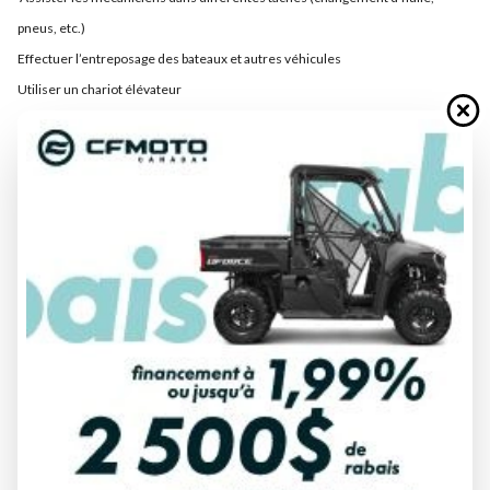
pneus, etc.)
Effectuer l’entreposage des bateaux et autres véhicules
Utiliser un chariot élévateur
Laver des véhicules
Faire des commissions
Livrer des véhicules
Toutes autres tâches connexes
Tu as le profil qu’on recherche si tu es\as:
Polyvalent(e) et débrouillard(e)
Des aptitudes à travailler en équipe
Ponctuel(le), serviable et courtois(e)
Formation de chariot élévateur
Des connaissances mécaniques (un atout)
Permis de conduire valide
ASSEMBLEUR.SE-MONTEUR.SE