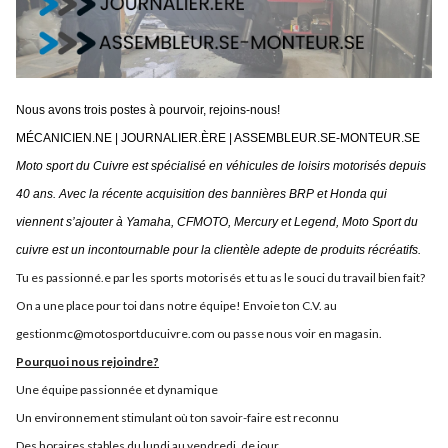
Nous avons trois postes à pourvoir, rejoins-nous!
MÉCANICIEN.NE | JOURNALIER.ÈRE | ASSEMBLEUR.SE-MONTEUR.SE
Moto sport du Cuivre est spécialisé en véhicules de loisirs motorisés depuis
40 ans. Avec la récente acquisition des bannières BRP et Honda qui
viennent s’ajouter à Yamaha, CFMOTO, Mercury et Legend, Moto Sport du
cuivre est un incontournable pour la clientèle adepte de produits récréatifs.
Tu es passionné.e par les sports motorisés et tu as le souci du travail bien fait?
On a une place pour toi dans notre équipe! Envoie ton C.V. au
gestionmc@motosportducuivre.com ou passe nous voir en magasin.
Pourquoi nous rejoindre?
Une équipe passionnée et dynamique
Un environnement stimulant où ton savoir-faire est reconnu
Des horaires stables du lundi au vendredi, de jour