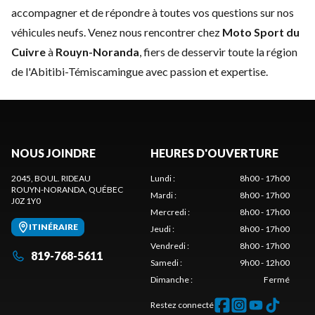
accompagner et de répondre à toutes vos questions sur nos
véhicules neufs. Venez nous rencontrer chez
Moto Sport du
Cuivre
à
Rouyn-Noranda
, fiers de desservir toute la région
de l'Abitibi-Témiscamingue avec passion et expertise.
NOUS JOINDRE
HEURES D'OUVERTURE
2045, BOUL. RIDEAU
Lundi
:
8h00 - 17h00
ROUYN-NORANDA
, QUÉBEC
Mardi
:
8h00 - 17h00
J0Z 1Y0
Mercredi
:
8h00 - 17h00
ITINÉRAIRE
Jeudi
:
8h00 - 17h00
Vendredi
:
8h00 - 17h00
819-768-5611
Samedi
:
9h00 - 12h00
Dimanche
:
Fermé
Restez connecté