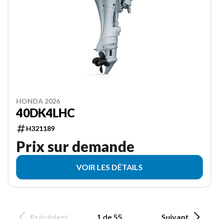
HONDA 2026
40DK4LHC
H321189
Prix sur demande
VOIR LES DÉTAILS
Précédent
1 de 55
Suivant