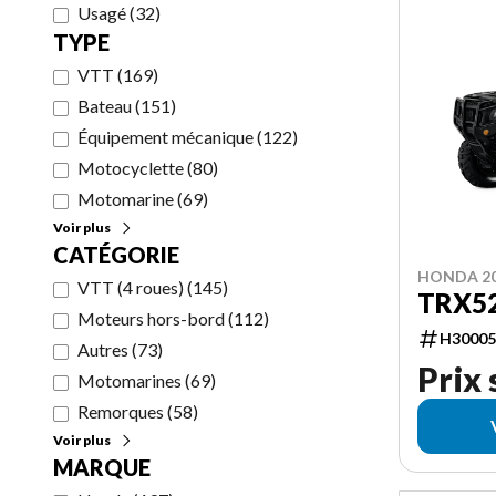
Usagé
(
32
)
TYPE
VTT
(
169
)
Bateau
(
151
)
Équipement mécanique
(
122
)
Motocyclette
(
80
)
Motomarine
(
69
)
Voir plus
CATÉGORIE
HONDA 2
VTT (4 roues)
(
145
)
TRX5
Moteurs hors-bord
(
112
)
H30005
Autres
(
73
)
Prix
Motomarines
(
69
)
Remorques
(
58
)
Voir plus
MARQUE