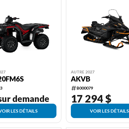
027
AUTRE 2027
20FM6S
AKVB
3
B000079
17 294 $
 sur demande
VOIR LES DÉTAILS
VOIR LES DÉTAILS