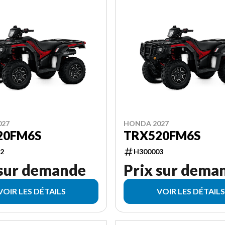
027
HONDA 2027
20FM6S
TRX520FM6S
2
H300003
 sur demande
Prix sur dema
VOIR LES DÉTAILS
VOIR LES DÉTAILS