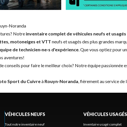
Rouyn-Noranda
entures? Notre
inventaire complet de véhicules neufs et usagés
ttes, motoneiges et VTT
neufs et usagés des plus grandes marques
quipe de technicien·ne·s d'expérience
. Que vous optiez pour u
os aventures!
 conseils pour faire le meilleur choix? Notre équipe passionnée est
to Sport du Cuivre
à
Rouyn-Noranda
, fièrement au service de l
VÉHICULES NEUFS
VÉHICULES USAGÉS
Tout notre inventaire neuf
Inventaire usagé complet