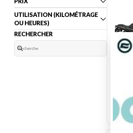
PRIX
UTILISATION (KILOMÉTRAGE
OU HEURES)
RECHERCHER
AUTRE 20
GNVB
B00017
15 5