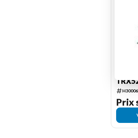
HONDA 2
TRX5
H30006
Prix