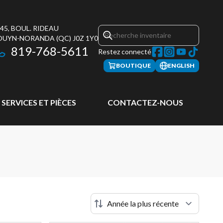
45, BOUL. RIDEAU
OUYN-NORANDA
(QC)
J0Z 1Y0
819-768-5611
Restez connecté
BOUTIQUE
ENGLISH
SERVICES ET PIÈCES
CONTACTEZ-NOUS