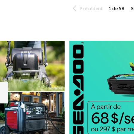
Précédent
1 de 58
S