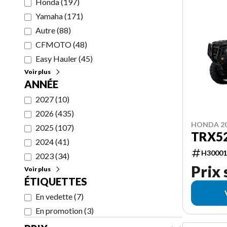
Honda
(
197
)
Yamaha
(
171
)
Autre
(
88
)
CFMOTO
(
48
)
Easy Hauler
(
45
)
Voir plus
ANNÉE
2027
(
10
)
2026
(
435
)
HONDA 2
2025
(
107
)
TRX5
2024
(
41
)
H30001
2023
(
34
)
Prix
Voir plus
ÉTIQUETTES
En vedette
(
7
)
En promotion
(
3
)