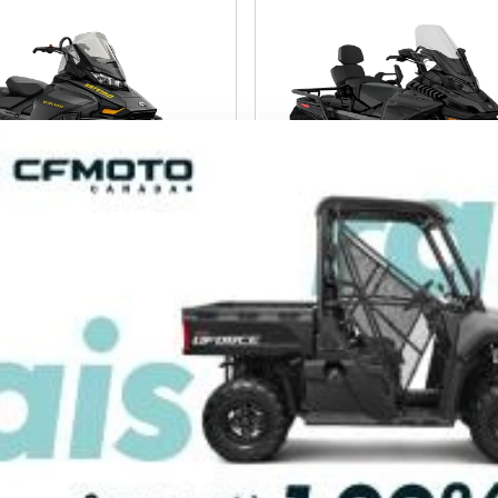
27
AUTRE 2027
AAVA
5
B000445
94 $
18 794 $
VOIR LES DÉTAILS
VOIR LES DÉTAILS