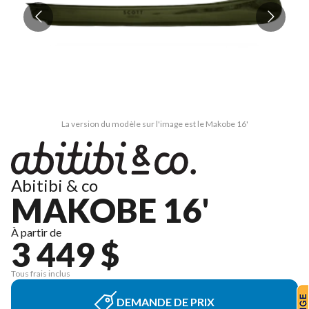
La version du modèle sur l'image est le Makobe 16'
Abitibi & co
MAKOBE 16'
À partir de
3 449 $
Tous frais inclus
DEMANDE DE PRIX