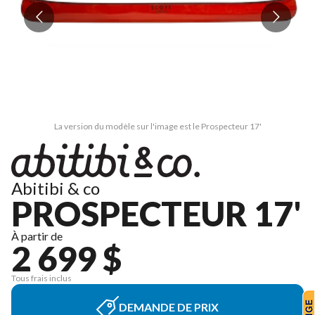
La version du modèle sur l'image est le Prospecteur 17'
Abitibi & co
PROSPECTEUR 17'
À partir de
2 699 $
Tous frais inclus
DEMANDE DE PRIX