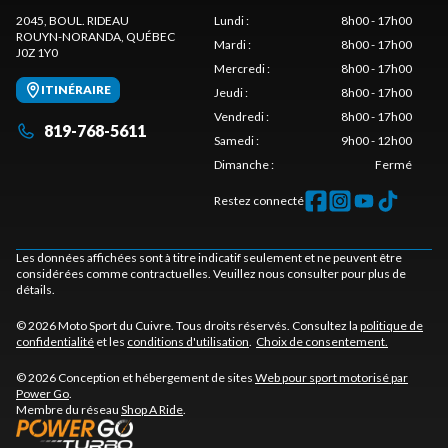
2045, BOUL. RIDEAU
Lundi
:
8h00 - 17h00
ROUYN-NORANDA
, QUÉBEC
Mardi
:
8h00 - 17h00
J0Z 1Y0
Mercredi
:
8h00 - 17h00
ITINÉRAIRE
Jeudi
:
8h00 - 17h00
Vendredi
:
8h00 - 17h00
819-768-5611
Samedi
:
9h00 - 12h00
Dimanche
:
Fermé
Restez connecté
Les données affichées sont à titre indicatif seulement et ne peuvent être
considérées comme contractuelles. Veuillez nous consulter pour plus de
détails.
© 2026 Moto Sport du Cuivre. Tous droits réservés. Consultez la
politique de
confidentialité
et les
conditions d'utilisation
.
Choix de consentement.
© 2026 Conception et hébergement de sites
Web pour sport motorisé par
Power Go
.
Membre du réseau
Shop A Ride
.