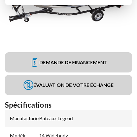
DEMANDE DE FINANCEMENT
ÉVALUATION DE VOTRE ÉCHANGE
Spécifications
Manufacturier
Bateaux Legend
:
Modèle
:
14 Widebody