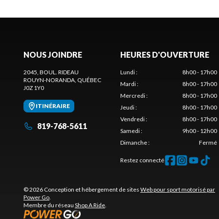
NOUS JOINDRE
HEURES D'OUVERTURE
2045, BOUL. RIDEAU
Lundi
:
8h00 - 17h00
ROUYN-NORANDA
, QUÉBEC
Mardi
:
8h00 - 17h00
J0Z 1Y0
Mercredi
:
8h00 - 17h00
ITINÉRAIRE
Jeudi
:
8h00 - 17h00
Vendredi
:
8h00 - 17h00
819-768-5611
Samedi
:
9h00 - 12h00
Dimanche
:
Fermé
Restez connecté
© 2026 Conception et hébergement de sites
Web pour sport motorisé par
Power Go
.
Membre du réseau
Shop A Ride
.