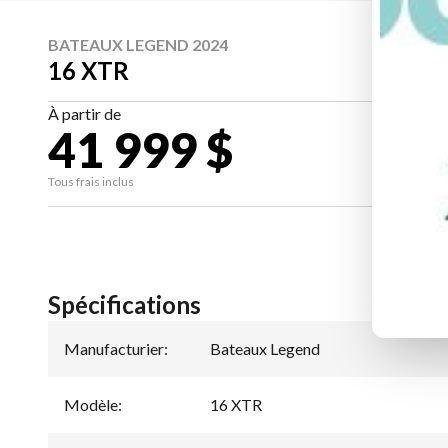
BATEAUX LEGEND 2024
16 XTR
À partir de
41 999 $
CA
Tous frais inclus
Spécifications
Manufacturier
:
Bateaux Legend
Modèle
:
16 XTR