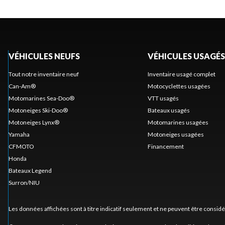
VÉHICULES NEUFS
VÉHICULES USAGÉS
Tout notre inventaire neuf
Inventaire usagé complet
Can-Am®
Motocyclettes usagées
Motomarines Sea-Doo®
VTT usagés
Motoneiges Ski-Doo®
Bateaux usagés
Motoneiges Lynx®
Motomarines usagées
Yamaha
Motoneiges usagées
CFMOTO
Financement
Honda
Bateaux Legend
Surron/NIU
Les données affichées sont à titre indicatif seulement et ne peuvent être consid