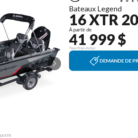
Bateaux Legend
16 XTR 2
À partir de
41 999 $
Tous frais inclus
DEMANDE DE PR
 16 XTR
La ver