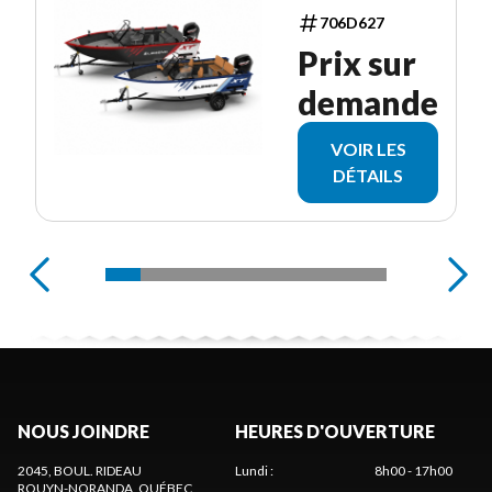
706D627
Prix sur
demande
VOIR LES
DÉTAILS
NOUS JOINDRE
HEURES D'OUVERTURE
2045, BOUL. RIDEAU
Lundi
:
8h00 - 17h00
ROUYN-NORANDA
, QUÉBEC