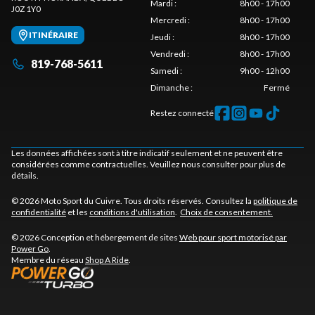
Mardi
:
8h00 - 17h00
J0Z 1Y0
Mercredi
:
8h00 - 17h00
ITINÉRAIRE
Jeudi
:
8h00 - 17h00
Vendredi
:
8h00 - 17h00
819-768-5611
Samedi
:
9h00 - 12h00
Dimanche
:
Fermé
Restez connecté
Les données affichées sont à titre indicatif seulement et ne peuvent être
considérées comme contractuelles. Veuillez nous consulter pour plus de
détails.
© 2026 Moto Sport du Cuivre. Tous droits réservés. Consultez la
politique de
confidentialité
et les
conditions d'utilisation
.
Choix de consentement.
© 2026 Conception et hébergement de sites
Web pour sport motorisé par
Power Go
.
Membre du réseau
Shop A Ride
.