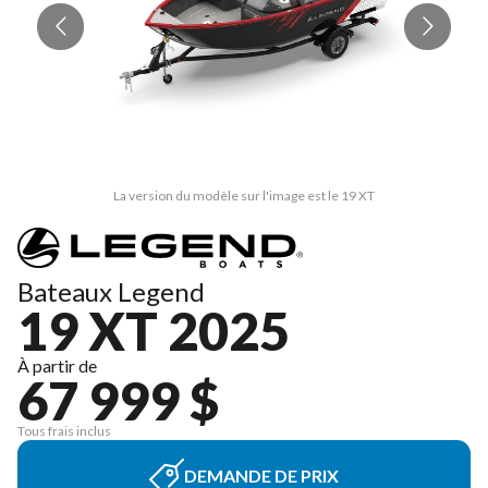
La version du modèle sur l'image est le 19 XT
Bateaux Legend
19 XT 2025
À partir de
67 999 $
Tous frais inclus
DEMANDE DE PRIX