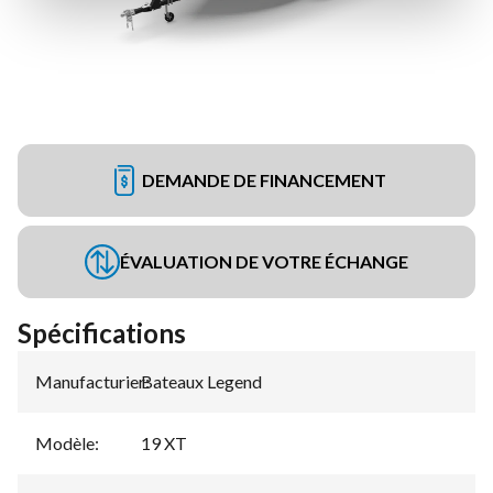
DEMANDE DE FINANCEMENT
ÉVALUATION DE VOTRE ÉCHANGE
Spécifications
Manufacturier
Bateaux Legend
:
Modèle
:
19 XT