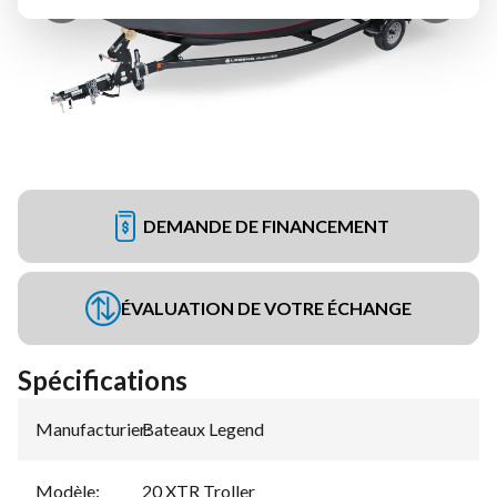
DEMANDE DE FINANCEMENT
ÉVALUATION DE VOTRE ÉCHANGE
Spécifications
Manufacturier
Bateaux Legend
:
Modèle
:
20 XTR Troller