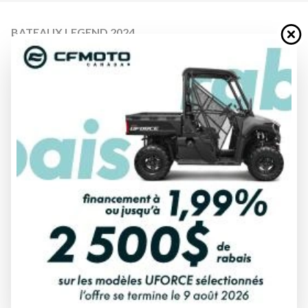
BATEAUX LEGEND 2024
20 XTR TROLLER
À partir de
62 999 $
Tous frais inclus
CALCULATRICE DE PAIEMENT