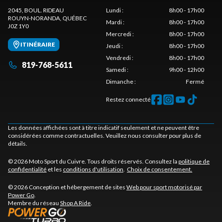
2045, BOUL. RIDEAU
Lundi
:
8h00 - 17h00
ROUYN-NORANDA
, QUÉBEC
Mardi
:
8h00 - 17h00
J0Z 1Y0
Mercredi
:
8h00 - 17h00
ITINÉRAIRE
Jeudi
:
8h00 - 17h00
Vendredi
:
8h00 - 17h00
819-768-5611
Samedi
:
9h00 - 12h00
Dimanche
:
Fermé
Restez connecté
Les données affichées sont à titre indicatif seulement et ne peuvent être
considérées comme contractuelles. Veuillez nous consulter pour plus de
détails.
© 2026 Moto Sport du Cuivre. Tous droits réservés. Consultez la
politique de
confidentialité
et les
conditions d'utilisation
.
Choix de consentement.
© 2026 Conception et hébergement de sites
Web pour sport motorisé par
Power Go
.
Membre du réseau
Shop A Ride
.