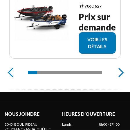
706D627
Prix sur
demande
VOIR LES
DÉTAILS
NOUS JOINDRE
HEURES D'OUVERTURE
2045, BOUL. RIDEAU
Lundi
:
8h00 - 17h00
ROUYN-NORANDA
, QUÉBEC