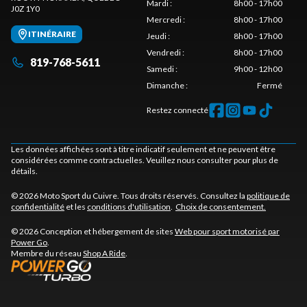
Mardi
:
8h00 - 17h00
J0Z 1Y0
Mercredi
:
8h00 - 17h00
ITINÉRAIRE
Jeudi
:
8h00 - 17h00
Vendredi
:
8h00 - 17h00
819-768-5611
Samedi
:
9h00 - 12h00
Dimanche
:
Fermé
Restez connecté
Les données affichées sont à titre indicatif seulement et ne peuvent être
considérées comme contractuelles. Veuillez nous consulter pour plus de
détails.
© 2026 Moto Sport du Cuivre. Tous droits réservés. Consultez la
politique de
confidentialité
et les
conditions d'utilisation
.
Choix de consentement.
© 2026 Conception et hébergement de sites
Web pour sport motorisé par
Power Go
.
Membre du réseau
Shop A Ride
.