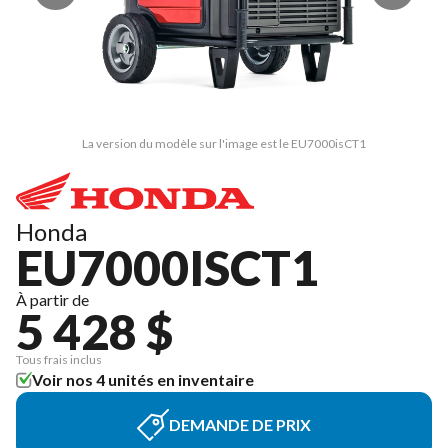
La version du modèle sur l'image est le EU7000isCT1
Honda
EU7000ISCT1
À partir de
5 428 $
Tous frais inclus
Voir nos 4 unités en inventaire
DEMANDE DE PRIX