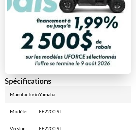
DEMANDE DE FINANCEMENT
ÉVALUATION DE VOTRE ÉCHANGE
Spécifications
Manufacturier
Yamaha
:
Modèle
:
EF2200IST
Version
:
EF2200IST