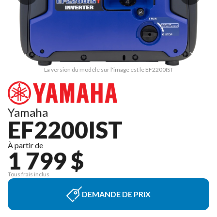
La version du modèle sur l'image est le EF2200IST
Yamaha
EF2200IST
À partir de
1 799 $
Tous frais inclus
DEMANDE DE PRIX