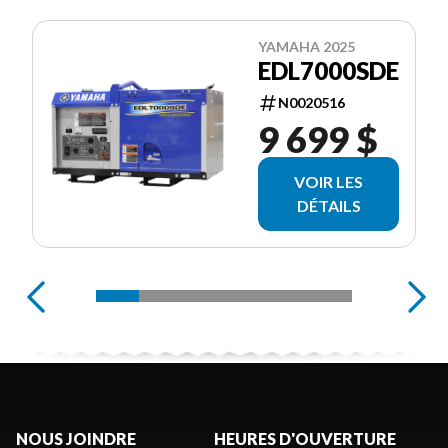
YAMAHA 2025
EDL7000SDE
N0020516
9 699 $
VOIR LES
DÉTAILS
NOUS JOINDRE
HEURES D'OUVERTURE