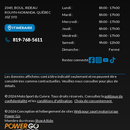
2045, BOUL. RIDEAU
Lundi
:
8h00 - 17h00
ROUYN-NORANDA
, QUÉBEC
Mardi
:
8h00 - 17h00
J0Z 1Y0
Mercredi
:
8h00 - 17h00
ITINÉRAIRE
Jeudi
:
8h00 - 17h00
Vendredi
:
8h00 - 17h00
819-768-5611
Samedi
:
9h00 - 12h00
Dimanche
:
Fermé
Restez connecté
Les données affichées sont à titre indicatif seulement et ne peuvent être
considérées comme contractuelles. Veuillez nous consulter pour plus de
détails.
© 2026 Moto Sport du Cuivre. Tous droits réservés. Consultez la
politique de
confidentialité
et les
conditions d'utilisation
.
Choix de consentement.
© 2026 Conception et hébergement de sites
Web pour sport motorisé par
Power Go
.
Membre du réseau
Shop A Ride
.