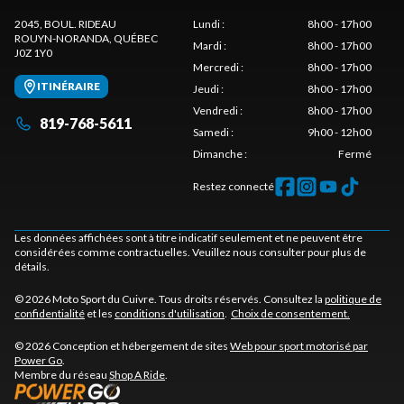
2045, BOUL. RIDEAU
Lundi
:
8h00 - 17h00
ROUYN-NORANDA
, QUÉBEC
Mardi
:
8h00 - 17h00
J0Z 1Y0
Mercredi
:
8h00 - 17h00
ITINÉRAIRE
Jeudi
:
8h00 - 17h00
Vendredi
:
8h00 - 17h00
819-768-5611
Samedi
:
9h00 - 12h00
Dimanche
:
Fermé
Restez connecté
Les données affichées sont à titre indicatif seulement et ne peuvent être
considérées comme contractuelles. Veuillez nous consulter pour plus de
détails.
© 2026 Moto Sport du Cuivre. Tous droits réservés. Consultez la
politique de
confidentialité
et les
conditions d'utilisation
.
Choix de consentement.
© 2026 Conception et hébergement de sites
Web pour sport motorisé par
Power Go
.
Membre du réseau
Shop A Ride
.