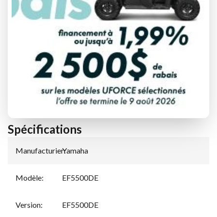
DEMANDE DE FINANCEMENT
ÉVALUATION DE VOTRE ÉCHANGE
Spécifications
Manufacturier
Yamaha
:
Modèle
:
EF5500DE
Version
:
EF5500DE