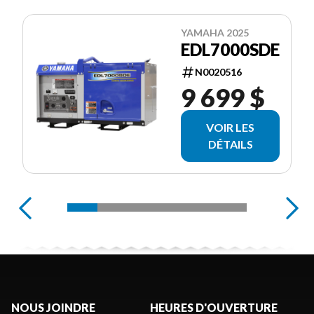
YAMAHA 2025
EDL7000SDE
N0020516
9 699 $
VOIR LES
DÉTAILS
NOUS JOINDRE
HEURES D'OUVERTURE