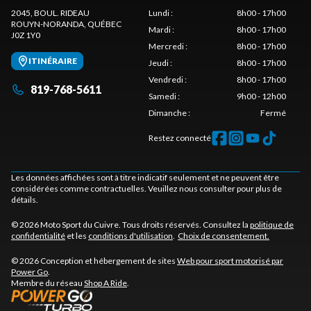
2045, BOUL. RIDEAU
Lundi
:
8h00 - 17h00
ROUYN-NORANDA
, QUÉBEC
Mardi
:
8h00 - 17h00
J0Z 1Y0
Mercredi
:
8h00 - 17h00
ITINÉRAIRE
Jeudi
:
8h00 - 17h00
Vendredi
:
8h00 - 17h00
819-768-5611
Samedi
:
9h00 - 12h00
Dimanche
:
Fermé
Restez connecté
Les données affichées sont à titre indicatif seulement et ne peuvent être
considérées comme contractuelles. Veuillez nous consulter pour plus de
détails.
© 2026 Moto Sport du Cuivre. Tous droits réservés. Consultez la
politique de
confidentialité
et les
conditions d'utilisation
.
Choix de consentement.
© 2026 Conception et hébergement de sites
Web pour sport motorisé par
Power Go
.
Membre du réseau
Shop A Ride
.