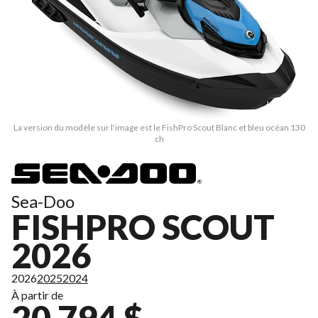
La version du modèle sur l'image est le FishPro Scout Blanc et bleu océan 130
ch
Sea-Doo
FISHPRO SCOUT
2026
2026
2025
2024
À partir de
20 794 $