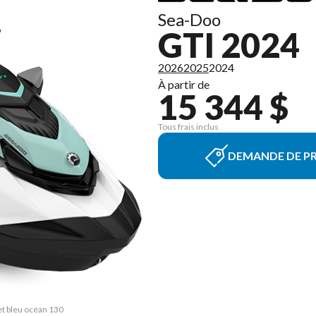
Sea-Doo
GTI 2024
2026
2025
2024
À partir de
15 344 $
Tous frais inclus
DEMANDE DE PR
et bleu océan 130