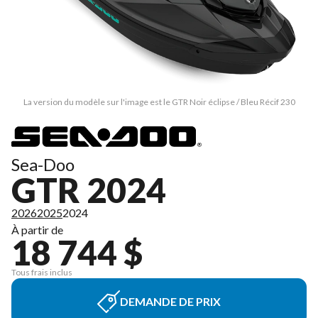
La version du modèle sur l'image est le GTR Noir éclipse / Bleu Récif 230
Sea-Doo
GTR 2024
2026
2025
2024
À partir de
18 744 $
Tous frais inclus
DEMANDE DE PRIX