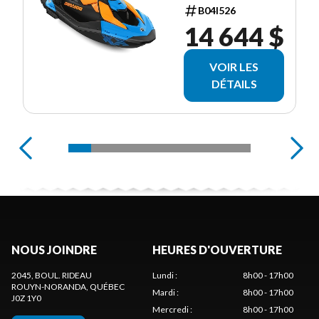
B04I526
14 644 $
VOIR LES
DÉTAILS
NOUS JOINDRE
HEURES D'OUVERTURE
2045, BOUL. RIDEAU
Lundi
:
8h00 - 17h00
ROUYN-NORANDA
, QUÉBEC
Mardi
:
8h00 - 17h00
J0Z 1Y0
Mercredi
:
8h00 - 17h00