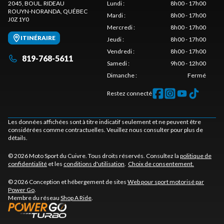
2045, BOUL. RIDEAU
Lundi
:
8h00 - 17h00
ROUYN-NORANDA
, QUÉBEC
Mardi
:
8h00 - 17h00
J0Z 1Y0
Mercredi
:
8h00 - 17h00
ITINÉRAIRE
Jeudi
:
8h00 - 17h00
Vendredi
:
8h00 - 17h00
819-768-5611
Samedi
:
9h00 - 12h00
Dimanche
:
Fermé
Restez connecté
Les données affichées sont à titre indicatif seulement et ne peuvent être
considérées comme contractuelles. Veuillez nous consulter pour plus de
détails.
© 2026 Moto Sport du Cuivre. Tous droits réservés. Consultez la
politique de
confidentialité
et les
conditions d'utilisation
.
Choix de consentement.
© 2026 Conception et hébergement de sites
Web pour sport motorisé par
Power Go
.
Membre du réseau
Shop A Ride
.