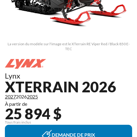
La version du modèle sur l'image est le XTerrain RE Viper Red / Black 850 E-
TEC
Lynx
XTERRAIN 2026
2027
2026
2025
À partir de
25 894 $
Tous frais inclus
DEMANDE DE PRIX