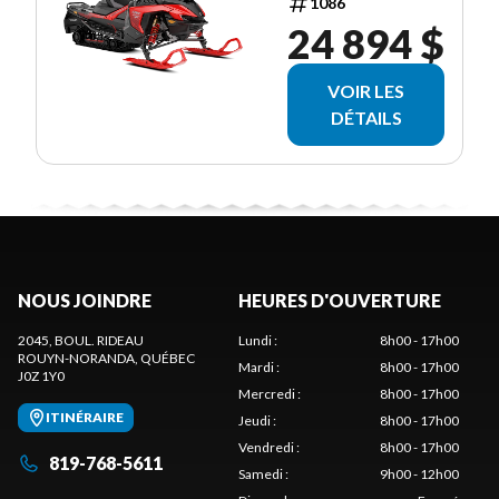
1086
24 894 $
VOIR LES
DÉTAILS
NOUS JOINDRE
HEURES D'OUVERTURE
2045, BOUL. RIDEAU
Lundi
:
8h00 - 17h00
ROUYN-NORANDA
, QUÉBEC
Mardi
:
8h00 - 17h00
J0Z 1Y0
Mercredi
:
8h00 - 17h00
ITINÉRAIRE
Jeudi
:
8h00 - 17h00
Vendredi
:
8h00 - 17h00
819-768-5611
Samedi
:
9h00 - 12h00