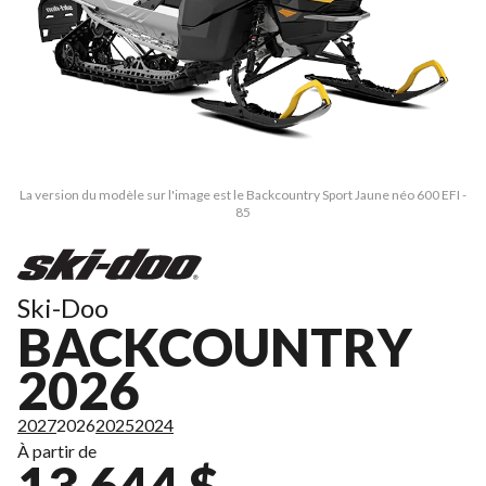
La version du modèle sur l'image est le Backcountry Sport Jaune néo 600 EFI -
85
Ski-Doo
BACKCOUNTRY
2026
2027
2026
2025
2024
À partir de
13 644 $