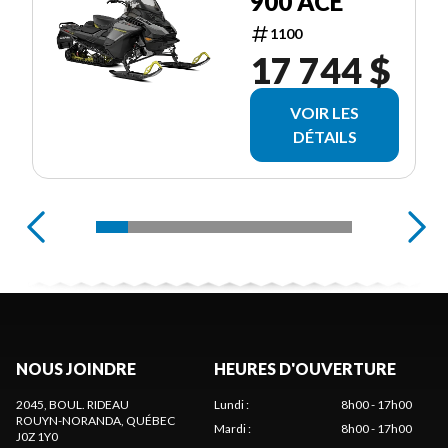
900 ACE
1100
17 744 $
VOIR LES
DÉTAILS
NOUS JOINDRE
HEURES D'OUVERTURE
2045, BOUL. RIDEAU
Lundi
:
8h00 - 17h00
ROUYN-NORANDA
, QUÉBEC
Mardi
:
8h00 - 17h00
J0Z 1Y0