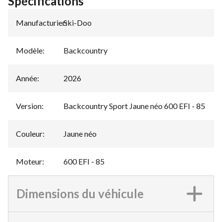
Spécifications
Manufacturier
Ski-Doo
:
Modèle
:
Backcountry
Année
:
2026
Version
:
Backcountry Sport Jaune néo 600 EFI - 85
Couleur
:
Jaune néo
Moteur
:
600 EFI - 85
Dimensions du véhicule