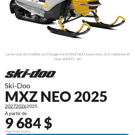
La version du modèle sur l'image est le MXZ NEO Jaune néo, Gris catalyste et
Noir 600 EFI - 40
Ski-Doo
MXZ NEO 2025
2027
2026
2025
À partir de
9 684 $
Tous frais inclus