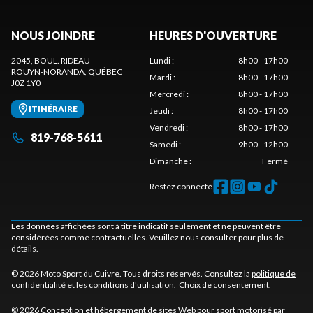
NOUS JOINDRE
HEURES D'OUVERTURE
2045, BOUL. RIDEAU
Lundi
:
8h00 - 17h00
ROUYN-NORANDA
, QUÉBEC
Mardi
:
8h00 - 17h00
J0Z 1Y0
Mercredi
:
8h00 - 17h00
ITINÉRAIRE
Jeudi
:
8h00 - 17h00
Vendredi
:
8h00 - 17h00
819-768-5611
Samedi
:
9h00 - 12h00
Dimanche
:
Fermé
Restez connecté
Les données affichées sont à titre indicatif seulement et ne peuvent être
considérées comme contractuelles. Veuillez nous consulter pour plus de
détails.
© 2026 Moto Sport du Cuivre. Tous droits réservés. Consultez la
politique de
confidentialité
et les
conditions d'utilisation
.
Choix de consentement.
© 2026 Conception et hébergement de sites
Web pour sport motorisé par