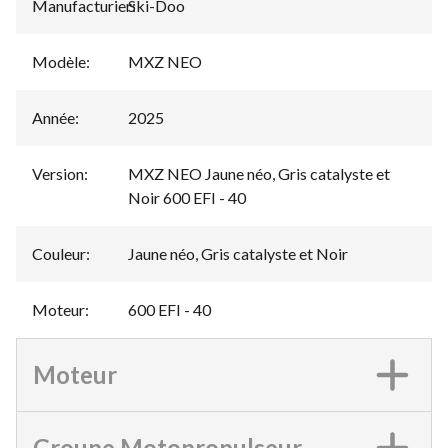
Manufacturier
Ski-Doo
:
Modèle
:
MXZ NEO
Année
:
2025
Version
:
MXZ NEO Jaune néo, Gris catalyste et
Noir 600 EFI - 40
Couleur
:
Jaune néo, Gris catalyste et Noir
Moteur
:
600 EFI - 40
Moteur
Groupe Motopropulseur