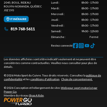
2045, BOUL. RIDEAU
Lundi
:
8h00 - 17h00
ROUYN-NORANDA
, QUÉBEC
Mardi
:
8h00 - 17h00
J0Z 1Y0
Mercredi
:
8h00 - 17h00
ITINÉRAIRE
Jeudi
:
8h00 - 17h00
Vendredi
:
8h00 - 17h00
819-768-5611
Samedi
:
9h00 - 12h00
Dimanche
:
Fermé
Restez connecté
Les données affichées sont à titre indicatif seulement et ne peuvent être
considérées comme contractuelles. Veuillez nous consulter pour plus de
détails.
© 2026 Moto Sport du Cuivre. Tous droits réservés. Consultez la
politique de
confidentialité
et les
conditions d'utilisation
.
Choix de consentement.
© 2026 Conception et hébergement de sites
Web pour sport motorisé par
Power Go
.
Membre du réseau
Shop A Ride
.