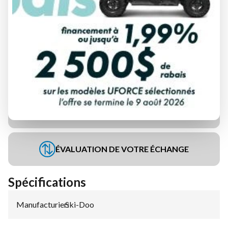
DEMANDE DE FINANCEMENT
ÉVALUATION DE VOTRE ÉCHANGE
Spécifications
Manufacturier
Ski-Doo
: