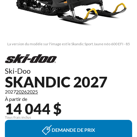
La version du modèle sur l'image est le Skandic Sport Jaune néo 600 EFI - 85
Ski-Doo
SKANDIC 2027
2027
2026
2025
À partir de
14 044 $
Tous frais inclus
DEMANDE DE PRIX