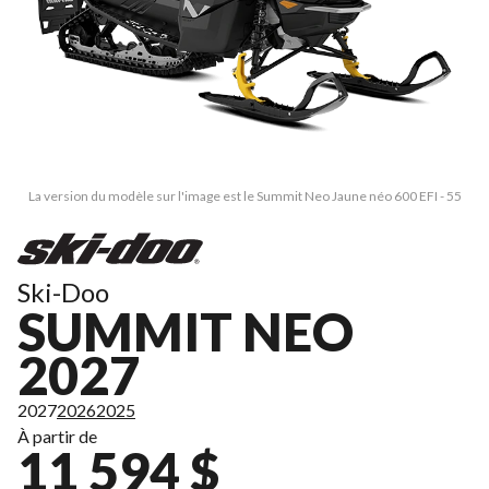
La version du modèle sur l'image est le Summit Neo Jaune néo 600 EFI - 55
Ski-Doo
SUMMIT NEO
2027
2027
2026
2025
À partir de
11 594 $