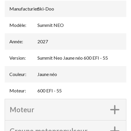
Manufacturier
Ski-Doo
:
Modèle
:
Summit NEO
Année
:
2027
Version
:
Summit Neo Jaune néo 600 EFI - 55
Couleur
:
Jaune néo
Moteur
:
600 EFI - 55
Moteur
Groupe motopropulseur