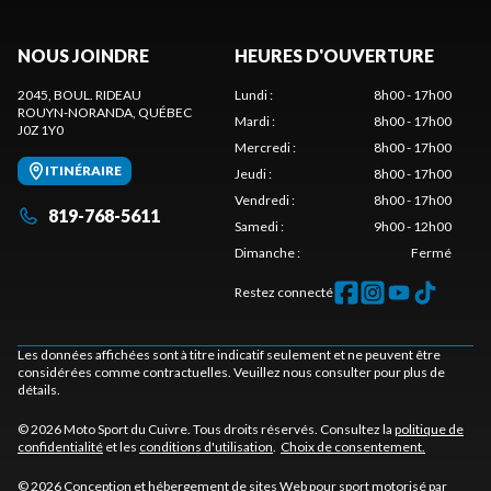
NOUS JOINDRE
HEURES D'OUVERTURE
2045, BOUL. RIDEAU
Lundi
:
8h00 - 17h00
ROUYN-NORANDA
, QUÉBEC
Mardi
:
8h00 - 17h00
J0Z 1Y0
Mercredi
:
8h00 - 17h00
ITINÉRAIRE
Jeudi
:
8h00 - 17h00
Vendredi
:
8h00 - 17h00
819-768-5611
Samedi
:
9h00 - 12h00
Dimanche
:
Fermé
Restez connecté
Les données affichées sont à titre indicatif seulement et ne peuvent être
considérées comme contractuelles. Veuillez nous consulter pour plus de
détails.
© 2026 Moto Sport du Cuivre. Tous droits réservés. Consultez la
politique de
confidentialité
et les
conditions d'utilisation
.
Choix de consentement.
© 2026 Conception et hébergement de sites
Web pour sport motorisé par