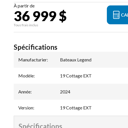
À partir de
36 999 $
CA
Tous frais inclus
Spécifications
Manufacturier
:
Bateaux Legend
Modèle
:
19 Cottage EXT
Année
:
2024
Version
:
19 Cottage EXT
Spécifications