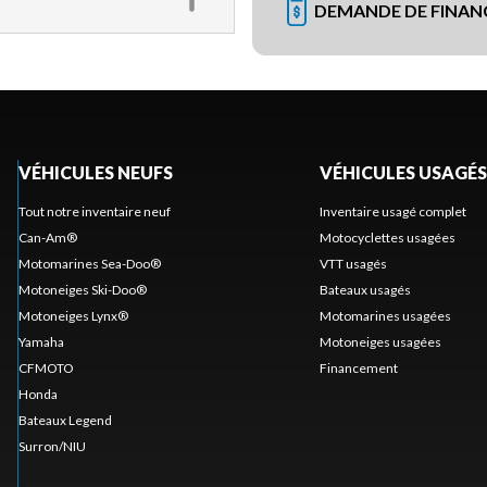
DEMANDE DE FINA
VÉHICULES NEUFS
VÉHICULES USAGÉS
Tout notre inventaire neuf
Inventaire usagé complet
Can-Am®
Motocyclettes usagées
Motomarines Sea-Doo®
VTT usagés
Motoneiges Ski-Doo®
Bateaux usagés
Motoneiges Lynx®
Motomarines usagées
Yamaha
Motoneiges usagées
CFMOTO
Financement
Honda
Bateaux Legend
Surron/NIU