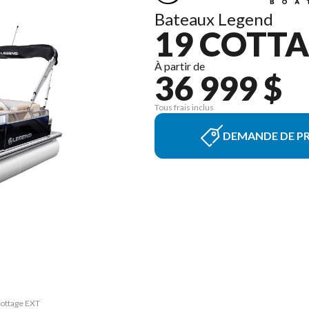
Bateaux Legend
19 COTTA
À partir de
36 999 $
Tous frais inclus
DEMANDE DE PR
Cottage EXT