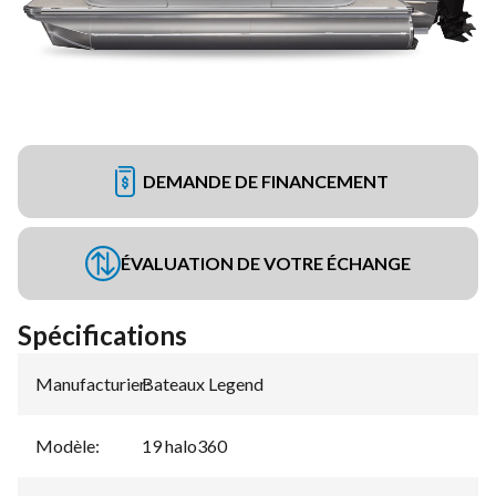
DEMANDE DE FINANCEMENT
ÉVALUATION DE VOTRE ÉCHANGE
Spécifications
Manufacturier
Bateaux Legend
:
Modèle
:
19 halo360