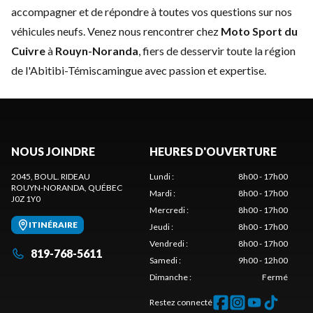
accompagner et de répondre à toutes vos questions sur nos
véhicules neufs. Venez nous rencontrer chez
Moto Sport du
Cuivre
à
Rouyn-Noranda
, fiers de desservir toute la région
de l'Abitibi-Témiscamingue avec passion et expertise.
NOUS JOINDRE
HEURES D'OUVERTURE
2045, BOUL. RIDEAU
Lundi
:
8h00 - 17h00
ROUYN-NORANDA
, QUÉBEC
Mardi
:
8h00 - 17h00
J0Z 1Y0
Mercredi
:
8h00 - 17h00
ITINÉRAIRE
Jeudi
:
8h00 - 17h00
Vendredi
:
8h00 - 17h00
819-768-5611
Samedi
:
9h00 - 12h00
Dimanche
:
Fermé
Restez connecté