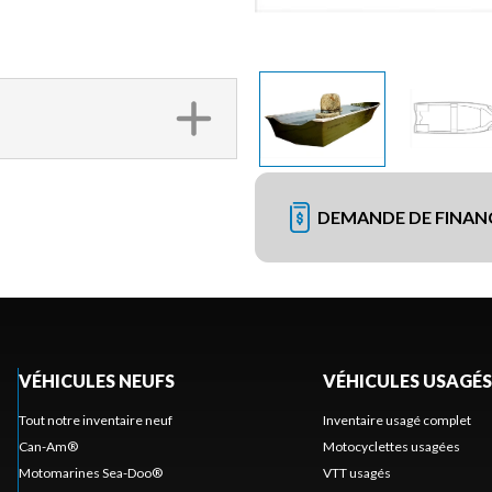
DEMANDE DE FINA
VÉHICULES NEUFS
VÉHICULES USAGÉS
Tout notre inventaire neuf
Inventaire usagé complet
Can-Am®
Motocyclettes usagées
Motomarines Sea-Doo®
VTT usagés