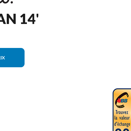
N 14'
IX
 du modèle sur l'image est le Fisherman 14'