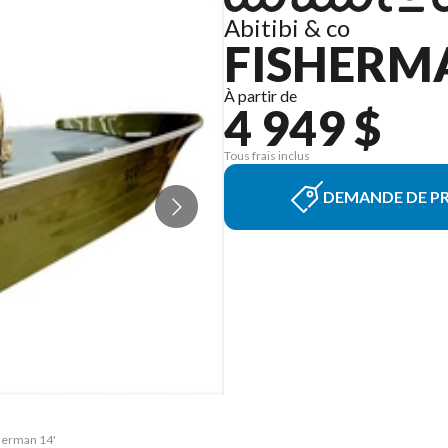
Abitibi & co
FISHERMA
À partir de
4 949 $
Tous frais inclus
DEMANDE DE PR
sherman 14'
La version