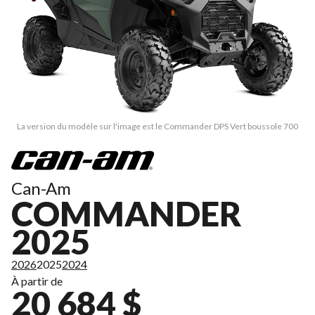
La version du modèle sur l'image est le Commander DPS Vert boussole 700
Can-Am
COMMANDER
2025
2026
2025
2024
À partir de
20 684 $