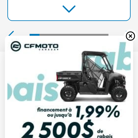
CAN-AM 2025
COMMANDER DPS VERT BOUSSOLE
700
À partir de
20 684 $
Tous frais inclus
CALCULATRICE DE PAIEMENT