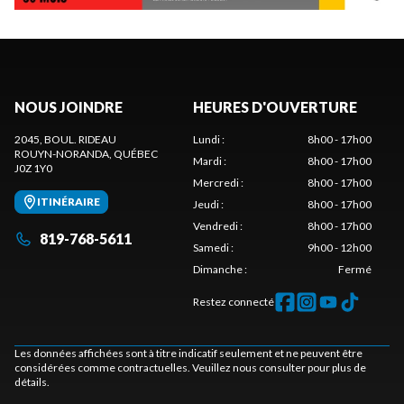
NOUS JOINDRE
HEURES D'OUVERTURE
2045, BOUL. RIDEAU
Lundi
:
8h00 - 17h00
ROUYN-NORANDA
, QUÉBEC
Mardi
:
8h00 - 17h00
J0Z 1Y0
Mercredi
:
8h00 - 17h00
ITINÉRAIRE
Jeudi
:
8h00 - 17h00
Vendredi
:
8h00 - 17h00
819-768-5611
Samedi
:
9h00 - 12h00
Dimanche
:
Fermé
Restez connecté
Les données affichées sont à titre indicatif seulement et ne peuvent être
considérées comme contractuelles. Veuillez nous consulter pour plus de
détails.