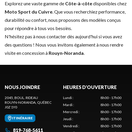
Explorez une vaste gamme de
Côte-à-côte
disponibles chez
Moto Sport du Cuivre
. Que vous recherchiez performance,
durabilité ou confort, nous proposons des modèles conçus
pour répondre à tous vos besoins.
N'hésitez pas à
nous contacter
dès aujourd'hui si vous avez
des questions ! Nous vous invitons également à nous rendre
visite en concession à
Rouyn-Noranda
.
NOUS JOINDRE
HEURES D'OUVERTURE
2045, BOUL. RIDEAU
Lundi
:
8h00 - 17h00
ROUYN-NORANDA
, QUÉBEC
Mardi
:
8h00 - 17h00
J0Z 1Y0
Mercredi
:
8h00 - 17h00
ITINÉRAIRE
Jeudi
:
8h00 - 17h00
Vendredi
:
8h00 - 17h00
819-768-5611