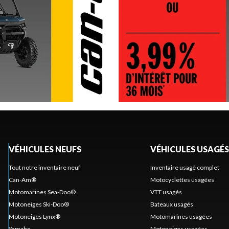
VÉHICULES NEUFS
VÉHICULES USAGÉS
Tout notre inventaire neuf
Inventaire usagé complet
Can-Am®
Motocyclettes usagées
Motomarines Sea-Doo®
VTT usagés
Motoneiges Ski-Doo®
Bateaux usagés
Motoneiges Lynx®
Motomarines usagées
Yamaha
Motoneiges usagées