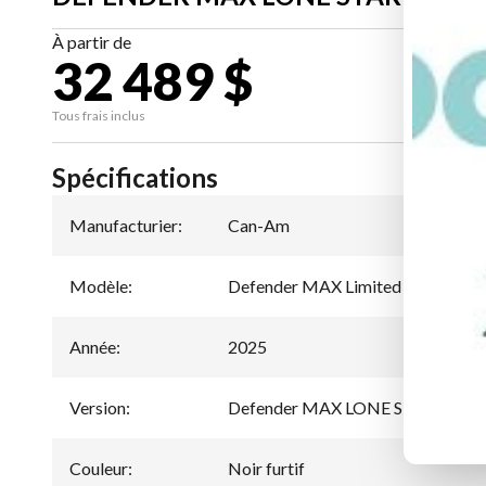
À partir de
32 489 $
CA
Tous frais inclus
Spécifications
Manufacturier
:
Can-Am
Modèle
:
Defender MAX Limited
Année
:
2025
Version
:
Defender MAX LONE STAR Noir f
Couleur
:
Noir furtif