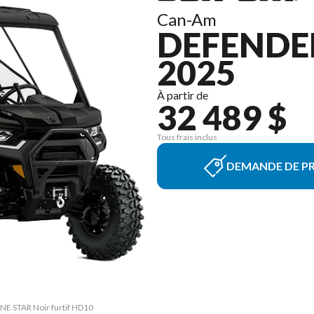
Can-Am
DEFENDE
2025
À partir de
32 489 $
Tous frais inclus
DEMANDE DE PR
NE STAR Noir furtif HD10