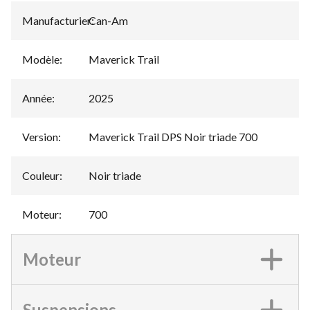
Manufacturier
Can-Am
:
Modèle
:
Maverick Trail
Année
:
2025
Version
:
Maverick Trail DPS Noir triade 700
Couleur
:
Noir triade
Moteur
:
700
Moteur
Suspensions