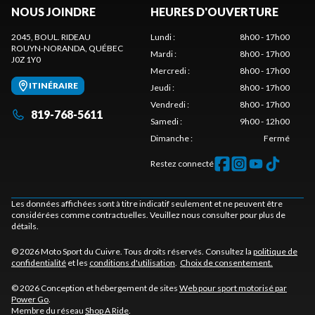
NOUS JOINDRE
HEURES D'OUVERTURE
2045, BOUL. RIDEAU
Lundi
:
8h00 - 17h00
ROUYN-NORANDA
, QUÉBEC
Mardi
:
8h00 - 17h00
J0Z 1Y0
Mercredi
:
8h00 - 17h00
ITINÉRAIRE
Jeudi
:
8h00 - 17h00
Vendredi
:
8h00 - 17h00
819-768-5611
Samedi
:
9h00 - 12h00
Dimanche
:
Fermé
Restez connecté
Les données affichées sont à titre indicatif seulement et ne peuvent être
considérées comme contractuelles. Veuillez nous consulter pour plus de
détails.
© 2026 Moto Sport du Cuivre. Tous droits réservés. Consultez la
politique de
confidentialité
et les
conditions d'utilisation
.
Choix de consentement.
© 2026 Conception et hébergement de sites
Web pour sport motorisé par
Power Go
.
Membre du réseau
Shop A Ride
.