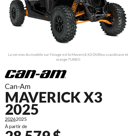
La version du modèle sur l'image est le Maverick X3 DS Bleu scandinave et
orange TURBO
Can-Am
MAVERICK X3
2025
2026
2025
À partir de
28 579 $