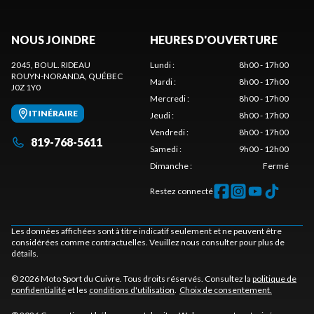
NOUS JOINDRE
HEURES D'OUVERTURE
2045, BOUL. RIDEAU
Lundi
:
8h00 - 17h00
ROUYN-NORANDA
, QUÉBEC
Mardi
:
8h00 - 17h00
J0Z 1Y0
Mercredi
:
8h00 - 17h00
ITINÉRAIRE
Jeudi
:
8h00 - 17h00
Vendredi
:
8h00 - 17h00
819-768-5611
Samedi
:
9h00 - 12h00
Dimanche
:
Fermé
Restez connecté
Les données affichées sont à titre indicatif seulement et ne peuvent être
considérées comme contractuelles. Veuillez nous consulter pour plus de
détails.
© 2026 Moto Sport du Cuivre. Tous droits réservés. Consultez la
politique de
confidentialité
et les
conditions d'utilisation
.
Choix de consentement.