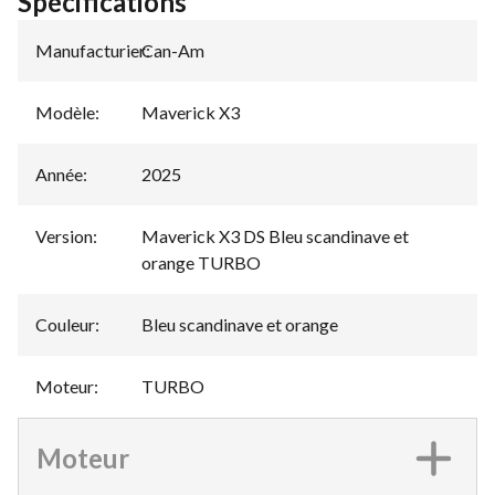
Spécifications
Manufacturier
Can-Am
:
Modèle
:
Maverick X3
Année
:
2025
Version
:
Maverick X3 DS Bleu scandinave et
orange TURBO
Couleur
:
Bleu scandinave et orange
Moteur
:
TURBO
Moteur