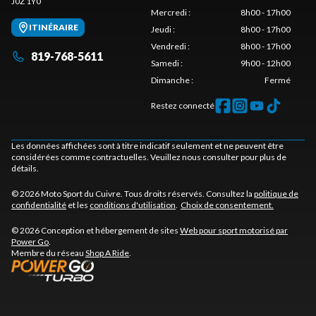
J0Z 1Y0
Mercredi
:
8h00 - 17h00
ITINÉRAIRE
Jeudi
:
8h00 - 17h00
Vendredi
:
8h00 - 17h00
819-768-5611
Samedi
:
9h00 - 12h00
Dimanche
:
Fermé
Restez connecté
Les données affichées sont à titre indicatif seulement et ne peuvent être
considérées comme contractuelles. Veuillez nous consulter pour plus de
détails.
© 2026 Moto Sport du Cuivre. Tous droits réservés. Consultez la
politique de
confidentialité
et les
conditions d'utilisation
.
Choix de consentement.
© 2026 Conception et hébergement de sites
Web pour sport motorisé par
Power Go
.
Membre du réseau
Shop A Ride
.