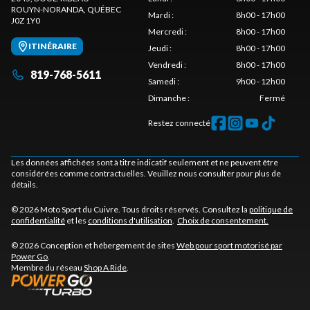
ROUYN-NORANDA
, QUÉBEC
Mardi
:
8h00 - 17h00
J0Z 1Y0
Mercredi
:
8h00 - 17h00
ITINÉRAIRE
Jeudi
:
8h00 - 17h00
Vendredi
:
8h00 - 17h00
819-768-5611
Samedi
:
9h00 - 12h00
Dimanche
:
Fermé
Restez connecté
Les données affichées sont à titre indicatif seulement et ne peuvent être
considérées comme contractuelles. Veuillez nous consulter pour plus de
détails.
© 2026 Moto Sport du Cuivre. Tous droits réservés. Consultez la
politique de
confidentialité
et les
conditions d'utilisation
.
Choix de consentement.
© 2026 Conception et hébergement de sites
Web pour sport motorisé par
Power Go
.
Membre du réseau
Shop A Ride
.