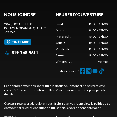
NOUS JOINDRE
HEURES D'OUVERTURE
2045, BOUL. RIDEAU
Lundi
:
8h00 - 17h00
ROUYN-NORANDA
, QUÉBEC
Mardi
:
8h00 - 17h00
J0Z 1Y0
Mercredi
:
8h00 - 17h00
ITINÉRAIRE
Jeudi
:
8h00 - 17h00
Vendredi
:
8h00 - 17h00
819-768-5611
Samedi
:
9h00 - 12h00
Dimanche
:
Fermé
Restez connecté
Les données affichées sont à titre indicatif seulement et ne peuvent être
considérées comme contractuelles. Veuillez nous consulter pour plus de
détails.
© 2026 Moto Sport du Cuivre. Tous droits réservés. Consultez la
politique de
confidentialité
et les
conditions d'utilisation
.
Choix de consentement.