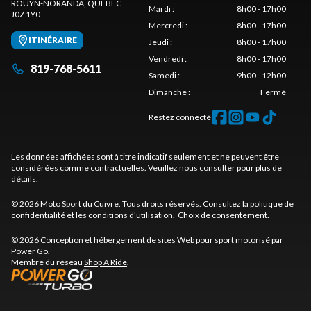
ROUYN-NORANDA
, QUÉBEC
Mardi
:
8h00 - 17h00
J0Z 1Y0
Mercredi
:
8h00 - 17h00
ITINÉRAIRE
Jeudi
:
8h00 - 17h00
Vendredi
:
8h00 - 17h00
819-768-5611
Samedi
:
9h00 - 12h00
Dimanche
:
Fermé
Restez connecté
Les données affichées sont à titre indicatif seulement et ne peuvent être
considérées comme contractuelles. Veuillez nous consulter pour plus de
détails.
© 2026 Moto Sport du Cuivre. Tous droits réservés. Consultez la
politique de
confidentialité
et les
conditions d'utilisation
.
Choix de consentement.
© 2026 Conception et hébergement de sites
Web pour sport motorisé par
Power Go
.
Membre du réseau
Shop A Ride
.