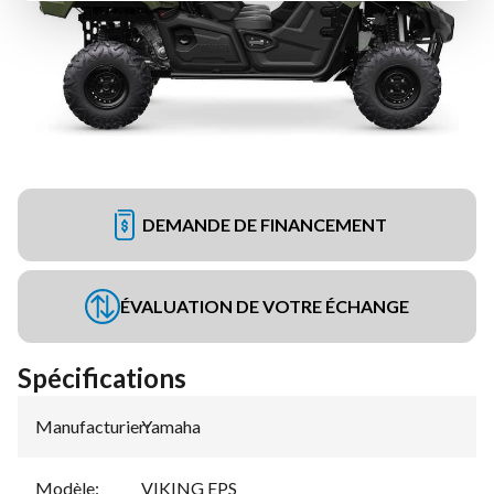
DEMANDE DE FINANCEMENT
ÉVALUATION DE VOTRE ÉCHANGE
Spécifications
Manufacturier
Yamaha
:
Modèle
:
VIKING EPS