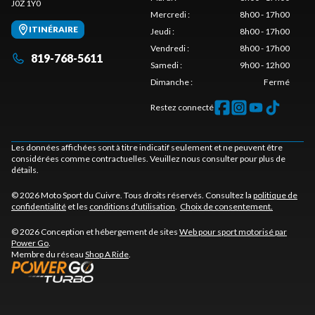
J0Z 1Y0
Mercredi
:
8h00 - 17h00
ITINÉRAIRE
Jeudi
:
8h00 - 17h00
Vendredi
:
8h00 - 17h00
819-768-5611
Samedi
:
9h00 - 12h00
Dimanche
:
Fermé
Restez connecté
Les données affichées sont à titre indicatif seulement et ne peuvent être
considérées comme contractuelles. Veuillez nous consulter pour plus de
détails.
© 2026 Moto Sport du Cuivre. Tous droits réservés. Consultez la
politique de
confidentialité
et les
conditions d'utilisation
.
Choix de consentement.
© 2026 Conception et hébergement de sites
Web pour sport motorisé par
Power Go
.
Membre du réseau
Shop A Ride
.