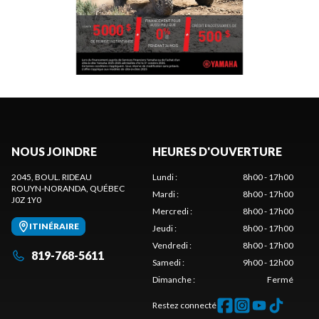
NOUS JOINDRE
HEURES D'OUVERTURE
2045, BOUL. RIDEAU
Lundi
:
8h00 - 17h00
ROUYN-NORANDA
, QUÉBEC
Mardi
:
8h00 - 17h00
J0Z 1Y0
Mercredi
:
8h00 - 17h00
ITINÉRAIRE
Jeudi
:
8h00 - 17h00
Vendredi
:
8h00 - 17h00
819-768-5611
Samedi
:
9h00 - 12h00
Dimanche
:
Fermé
Restez connecté