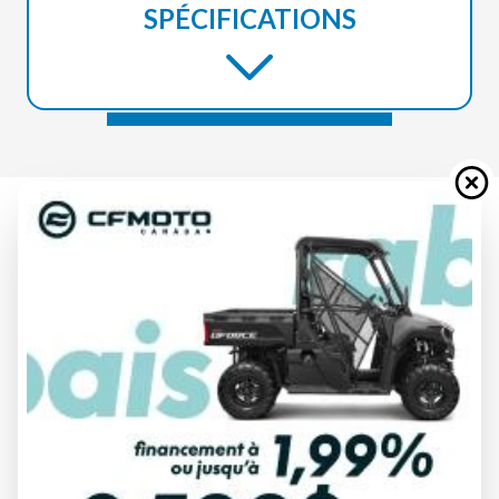
SPÉCIFICATIONS
YAMAHA 2025
WOLVERINE RMAX4 1000
COMPACT R-SPEC GRIS
MÉTALLIQUE/ROUGE
À partir de
32 949 $
Tous frais inclus
CALCULATRICE DE PAIEMENT