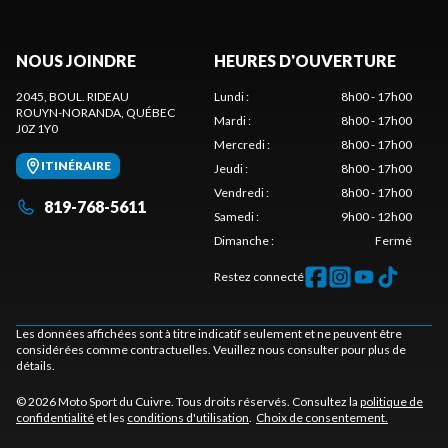
NOUS JOINDRE
HEURES D'OUVERTURE
2045, BOUL. RIDEAU
Lundi
:
8h00 - 17h00
ROUYN-NORANDA
, QUÉBEC
Mardi
:
8h00 - 17h00
J0Z 1Y0
Mercredi
:
8h00 - 17h00
ITINÉRAIRE
Jeudi
:
8h00 - 17h00
Vendredi
:
8h00 - 17h00
819-768-5611
Samedi
:
9h00 - 12h00
Dimanche
:
Fermé
Restez connecté
Les données affichées sont à titre indicatif seulement et ne peuvent être
considérées comme contractuelles. Veuillez nous consulter pour plus de
détails.
© 2026 Moto Sport du Cuivre. Tous droits réservés. Consultez la
politique de
confidentialité
et les
conditions d'utilisation
.
Choix de consentement.