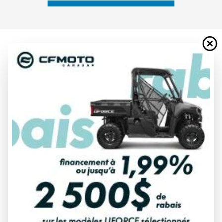
YAMAHA 2025
WOLVERINE RMAX4 1000 SE GRIS
MATTE/NOIR MÉTALLIQUE
À partir de
36 849 $
Tous frais inclus
CALCULATRICE DE PAIEMENT