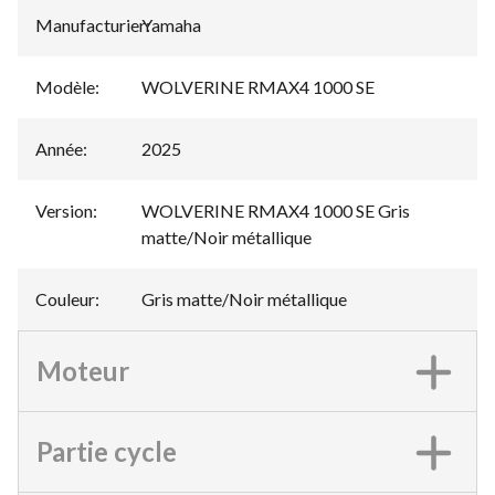
Manufacturier
Yamaha
:
Modèle
:
WOLVERINE RMAX4 1000 SE
Année
:
2025
Version
:
WOLVERINE RMAX4 1000 SE Gris
matte/Noir métallique
Couleur
:
Gris matte/Noir métallique
Moteur
Partie cycle