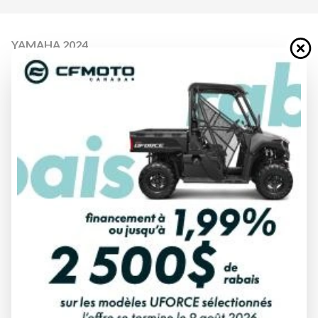
YAMAHA 2024
WOLVERINE X2 850 R-SPEC
BLANC/GRIS ARMURE
À partir de
21 349 $
Tous frais inclus
CALCULATRICE DE PAIEMENT