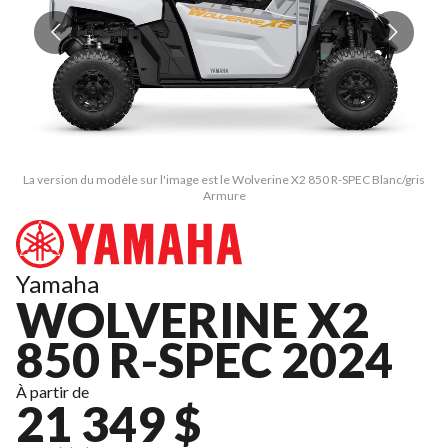
La version du modèle sur l'image est le Wolverine X2 850 R-SPEC Blanc/gris
L
Armure
Yamaha
WOLVERINE X2
850 R-SPEC 2024
À partir de
21 349 $