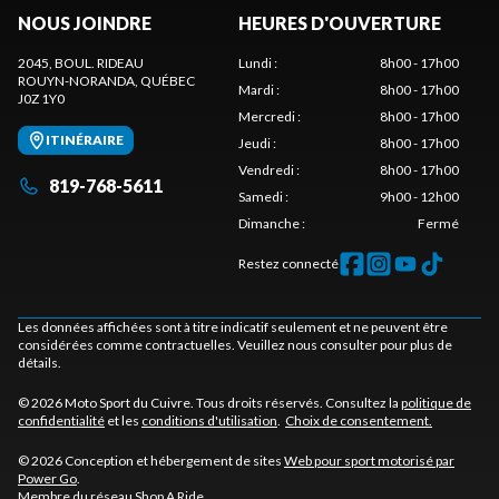
NOUS JOINDRE
HEURES D'OUVERTURE
2045, BOUL. RIDEAU
Lundi
:
8h00 - 17h00
ROUYN-NORANDA
, QUÉBEC
Mardi
:
8h00 - 17h00
J0Z 1Y0
Mercredi
:
8h00 - 17h00
ITINÉRAIRE
Jeudi
:
8h00 - 17h00
Vendredi
:
8h00 - 17h00
819-768-5611
Samedi
:
9h00 - 12h00
Dimanche
:
Fermé
Restez connecté
Les données affichées sont à titre indicatif seulement et ne peuvent être
considérées comme contractuelles. Veuillez nous consulter pour plus de
détails.
© 2026 Moto Sport du Cuivre. Tous droits réservés. Consultez la
politique de
confidentialité
et les
conditions d'utilisation
.
Choix de consentement.
© 2026 Conception et hébergement de sites
Web pour sport motorisé par
Power Go
.
Membre du réseau
Shop A Ride
.