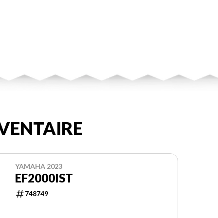
VENTAIRE
YAMAHA 2023
EF2000IST
748749