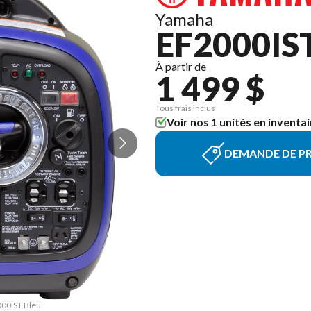
Yamaha
EF2000IS
À partir de
1 499 $
Tous frais inclus
Voir nos 1 unités en inventai
DEMANDE DE PR
000IST Bleu
La version