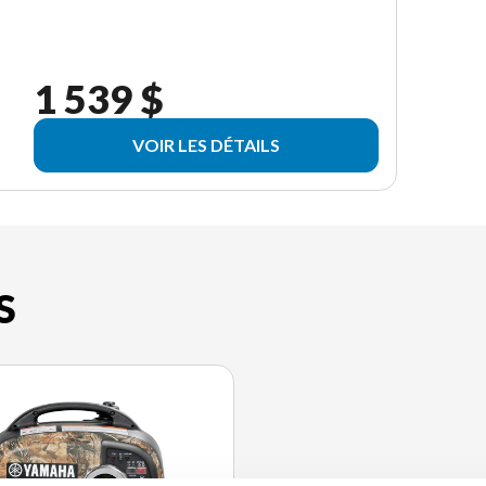
1 539 $
VOIR LES DÉTAILS
S