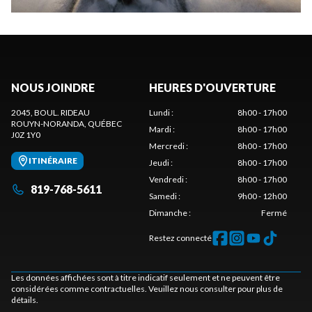
NOUS JOINDRE
HEURES D'OUVERTURE
2045, BOUL. RIDEAU
Lundi
:
8h00 - 17h00
ROUYN-NORANDA
, QUÉBEC
Mardi
:
8h00 - 17h00
J0Z 1Y0
Mercredi
:
8h00 - 17h00
ITINÉRAIRE
Jeudi
:
8h00 - 17h00
Vendredi
:
8h00 - 17h00
819-768-5611
Samedi
:
9h00 - 12h00
Dimanche
:
Fermé
Restez connecté
Les données affichées sont à titre indicatif seulement et ne peuvent être
considérées comme contractuelles. Veuillez nous consulter pour plus de
détails.