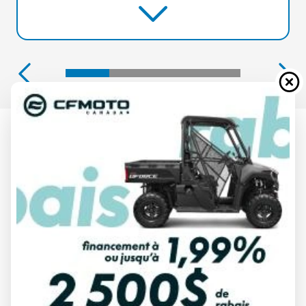
HONDA 2025
BF150 150DXDC
À partir de
20 199 $
Tous frais inclus
CALCULATRICE DE PAIEMENT