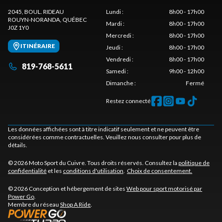
2045, BOUL. RIDEAU
Lundi
:
8h00 - 17h00
ROUYN-NORANDA
, QUÉBEC
Mardi
:
8h00 - 17h00
J0Z 1Y0
Mercredi
:
8h00 - 17h00
ITINÉRAIRE
Jeudi
:
8h00 - 17h00
Vendredi
:
8h00 - 17h00
819-768-5611
Samedi
:
9h00 - 12h00
Dimanche
:
Fermé
Restez connecté
Les données affichées sont à titre indicatif seulement et ne peuvent être
considérées comme contractuelles. Veuillez nous consulter pour plus de
détails.
© 2026 Moto Sport du Cuivre. Tous droits réservés. Consultez la
politique de
confidentialité
et les
conditions d'utilisation
.
Choix de consentement.
© 2026 Conception et hébergement de sites
Web pour sport motorisé par
Power Go
.
Membre du réseau
Shop A Ride
.