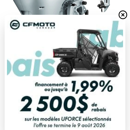
HONDA 2025
BF20
À partir de
4 284 $
DÉCOUVRIR CE MODÈLE