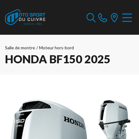
Salle de montre
/
Moteur hors-bord
HONDA BF150 2025