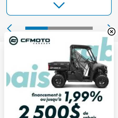
HONDA 2025
BF200 200DLDA
À partir de
28 687 $
Tous frais inclus
CALCULATRICE DE PAIEMENT