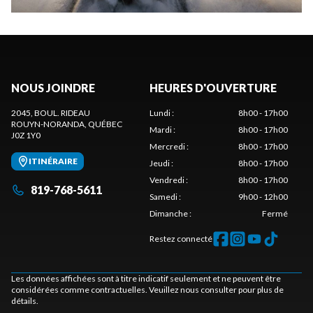
NOUS JOINDRE
HEURES D'OUVERTURE
2045, BOUL. RIDEAU
Lundi
:
8h00 - 17h00
ROUYN-NORANDA
, QUÉBEC
Mardi
:
8h00 - 17h00
J0Z 1Y0
Mercredi
:
8h00 - 17h00
ITINÉRAIRE
Jeudi
:
8h00 - 17h00
Vendredi
:
8h00 - 17h00
819-768-5611
Samedi
:
9h00 - 12h00
Dimanche
:
Fermé
Restez connecté
Les données affichées sont à titre indicatif seulement et ne peuvent être
considérées comme contractuelles. Veuillez nous consulter pour plus de
détails.