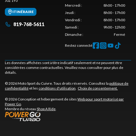
J0Z 1Y0
Mercredi
:
8h00 - 17h00
ITINÉRAIRE
Jeudi
:
8h00 - 17h00
Vendredi
:
8h00 - 17h00
819-768-5611
Samedi
:
9h00 - 12h00
Dimanche
:
Fermé
Restez connecté
Les données affichées sont à titre indicatif seulement et ne peuvent être
considérées comme contractuelles. Veuillez nous consulter pour plus de
détails.
© 2026 Moto Sport du Cuivre. Tous droits réservés. Consultez la
politique de
confidentialité
et les
conditions d'utilisation
.
Choix de consentement.
© 2026 Conception et hébergement de sites
Web pour sport motorisé par
Power Go
.
Membre du réseau
Shop A Ride
.