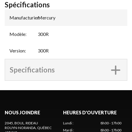
Spécifications
Manufacturier
Mercury
:
Modèle
:
300R
Version
:
300R
Specifications
NOUS JOINDRE
HEURES D'OUVERTURE
2045, BOUL. RIDEAU
Lundi
:
8h00 - 17h00
ROUYN-NORANDA
, QUÉBEC
Mardi
:
8h00 - 17h00