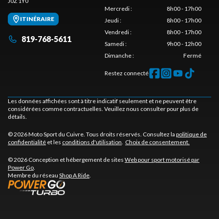
J0Z 1Y0
Mercredi
:
8h00 - 17h00
ITINÉRAIRE
Jeudi
:
8h00 - 17h00
Vendredi
:
8h00 - 17h00
819-768-5611
Samedi
:
9h00 - 12h00
Dimanche
:
Fermé
Restez connecté
Les données affichées sont à titre indicatif seulement et ne peuvent être
considérées comme contractuelles. Veuillez nous consulter pour plus de
détails.
© 2026 Moto Sport du Cuivre. Tous droits réservés. Consultez la
politique de
confidentialité
et les
conditions d'utilisation
.
Choix de consentement.
© 2026 Conception et hébergement de sites
Web pour sport motorisé par
Power Go
.
Membre du réseau
Shop A Ride
.