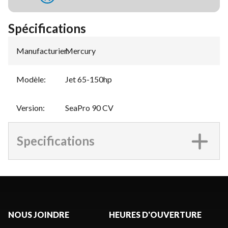
Spécifications
Manufacturier
Mercury
:
Modèle
:
Jet 65-150hp
Version
:
SeaPro 90 CV
Specifications
NOUS JOINDRE
HEURES D'OUVERTURE