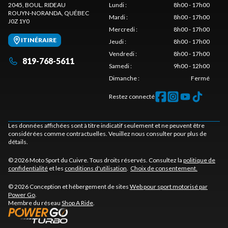
2045, BOUL. RIDEAU
Lundi
:
8h00 - 17h00
ROUYN-NORANDA
, QUÉBEC
Mardi
:
8h00 - 17h00
J0Z 1Y0
Mercredi
:
8h00 - 17h00
ITINÉRAIRE
Jeudi
:
8h00 - 17h00
Vendredi
:
8h00 - 17h00
819-768-5611
Samedi
:
9h00 - 12h00
Dimanche
:
Fermé
Restez connecté
Les données affichées sont à titre indicatif seulement et ne peuvent être
considérées comme contractuelles. Veuillez nous consulter pour plus de
détails.
© 2026 Moto Sport du Cuivre. Tous droits réservés. Consultez la
politique de
confidentialité
et les
conditions d'utilisation
.
Choix de consentement.
© 2026 Conception et hébergement de sites
Web pour sport motorisé par
Power Go
.
Membre du réseau
Shop A Ride
.