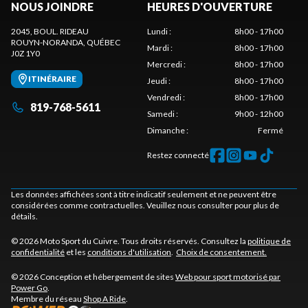
NOUS JOINDRE
HEURES D'OUVERTURE
2045, BOUL. RIDEAU
Lundi
:
8h00 - 17h00
ROUYN-NORANDA
, QUÉBEC
Mardi
:
8h00 - 17h00
J0Z 1Y0
Mercredi
:
8h00 - 17h00
ITINÉRAIRE
Jeudi
:
8h00 - 17h00
Vendredi
:
8h00 - 17h00
819-768-5611
Samedi
:
9h00 - 12h00
Dimanche
:
Fermé
Restez connecté
Les données affichées sont à titre indicatif seulement et ne peuvent être
considérées comme contractuelles. Veuillez nous consulter pour plus de
détails.
© 2026 Moto Sport du Cuivre. Tous droits réservés. Consultez la
politique de
confidentialité
et les
conditions d'utilisation
.
Choix de consentement.
© 2026 Conception et hébergement de sites
Web pour sport motorisé par
Power Go
.
Membre du réseau
Shop A Ride
.