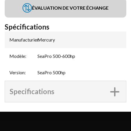
ÉVALUATION DE VOTRE ÉCHANGE
Spécifications
Manufacturier
Mercury
:
Modèle
:
SeaPro 500-600hp
Version
:
SeaPro 500hp
Specifications