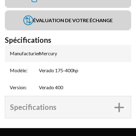
ÉVALUATION DE VOTRE ÉCHANGE
Spécifications
Manufacturier
Mercury
:
Modèle
:
Verado 175-400hp
Version
:
Verado 400
Specifications