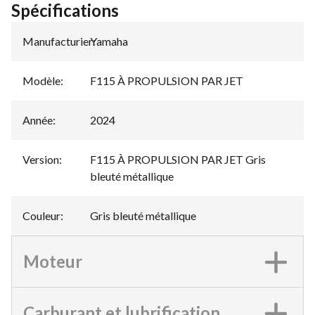
Spécifications
Manufacturier
Yamaha
:
Modèle
:
F115 À PROPULSION PAR JET
Année
:
2024
Version
:
F115 À PROPULSION PAR JET Gris
bleuté métallique
Couleur
:
Gris bleuté métallique
Moteur
Carburant et lubrification