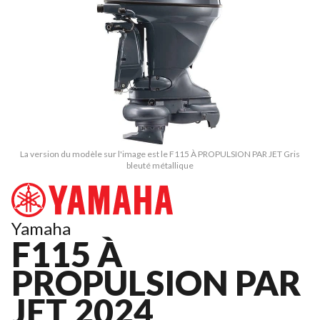
La version du modèle sur l'image est le F115 À PROPULSION PAR JET Gris
bleuté métallique
Yamaha
F115 À
PROPULSION PAR
JET 2024