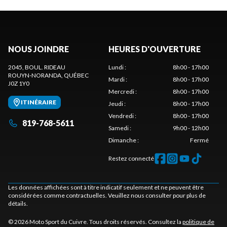
NOUS JOINDRE
HEURES D'OUVERTURE
2045, BOUL. RIDEAU
Lundi
:
8h00 - 17h00
ROUYN-NORANDA
, QUÉBEC
Mardi
:
8h00 - 17h00
J0Z 1Y0
Mercredi
:
8h00 - 17h00
ITINÉRAIRE
Jeudi
:
8h00 - 17h00
Vendredi
:
8h00 - 17h00
819-768-5611
Samedi
:
9h00 - 12h00
Dimanche
:
Fermé
Restez connecté
Les données affichées sont à titre indicatif seulement et ne peuvent être
considérées comme contractuelles. Veuillez nous consulter pour plus de
détails.
© 2026 Moto Sport du Cuivre. Tous droits réservés. Consultez la
politique de